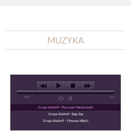
MUZYKA
00:00
01:27
Grupa WaAmP -Pluszowe Niedźwiadki
Grupa WaAmP- Baju Baj
Grupa WaAmP - Filmowa Miłość